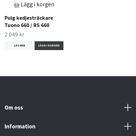
Lägg i korgen
Puig kedjesträckare
Tuono 660 / RS 660
2 049 kr
LÄS MER
Om oss
Information