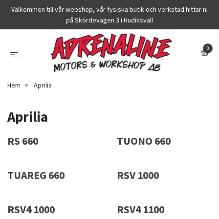
Välkommen till vår webshop, vår fysiska butik och verkstad hittar ni
på Skördevägen 3 i Hudiksvall
0
Hem
Aprilia
Aprilia
RS 660
TUONO 660
TUAREG 660
RSV 1000
RSV4 1000
RSV4 1100