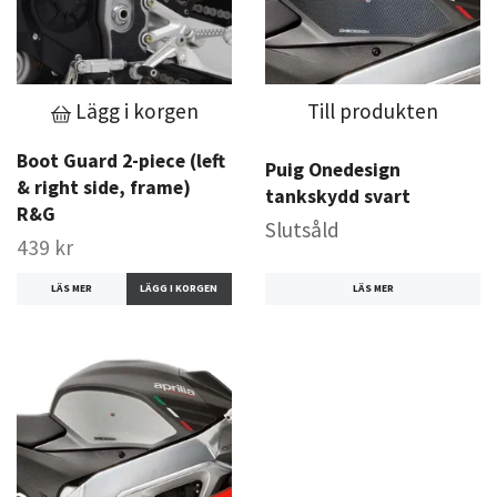
Lägg i korgen
Till produkten
Boot Guard 2-piece (left
Puig Onedesign
& right side, frame)
tankskydd svart
R&G
Slutsåld
439 kr
LÄS MER
LÄS MER