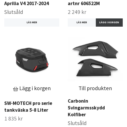
Aprilia V4 2017-2024
artnr 606522M
Slutsåld
2 249 kr
LÄS MER
LÄS MER
Lägg i korgen
Till produkten
Carbonin
SW-MOTECH pro serie
Svingarmsskydd
tankväska 5-8 Liter
Kolfiber
1 835 kr
Slutsåld