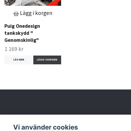
Lägg i korgen
Puig Onedesign
tankskydd "
Genomskinlig"
1 169 kr
LÄS MER
Om oss
Vi använder cookies