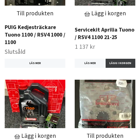
Till produkten
Lägg i korgen
PUIG Kedjesträckare
Servicekit Aprilia Tuono
Tuono 1100 / RSV4 1000 /
/ RSV4 1100 21-25
1100
1 137 kr
Slutsåld
LÄS MER
LÄS MER
Lägg i korgen
Till produkten