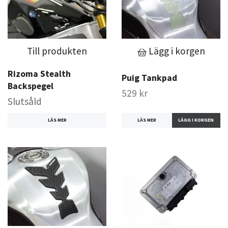
Till produkten
Lägg i korgen
Rizoma Stealth
Puig Tankpad
Backspegel
529 kr
Slutsåld
LÄS MER
LÄS MER