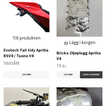
Till produkten
Lägg i korgen
Evotech Tail tidy Aprilia
Bricka Oljeplugg Aprilia
RSV4 / Tuono V4
V4
Slutsåld
79 kr
LÄS MER
LÄS MER