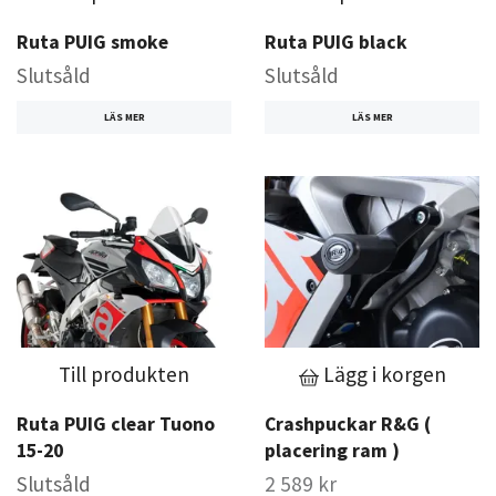
Ruta PUIG smoke
Ruta PUIG black
Slutsåld
Slutsåld
LÄS MER
LÄS MER
Till produkten
Lägg i korgen
Ruta PUIG clear Tuono
Crashpuckar R&G (
15-20
placering ram )
Slutsåld
2 589 kr