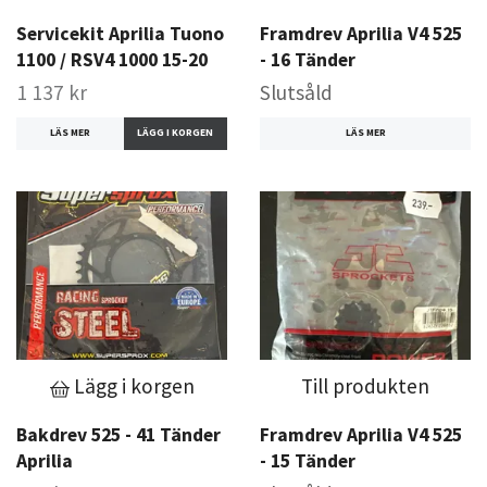
Servicekit Aprilia Tuono
Framdrev Aprilia V4 525
1100 / RSV4 1000 15-20
- 16 Tänder
1 137 kr
Slutsåld
LÄS MER
LÄS MER
Lägg i korgen
Till produkten
Bakdrev 525 - 41 Tänder
Framdrev Aprilia V4 525
Aprilia
- 15 Tänder