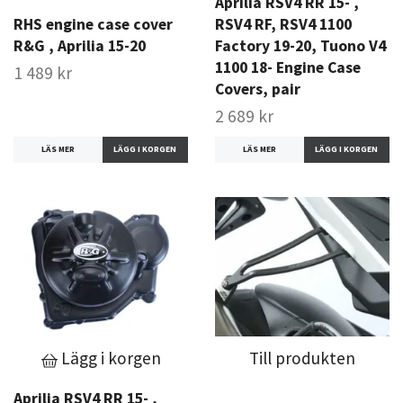
Aprilia RSV4 RR 15- ,
RHS engine case cover
RSV4 RF, RSV4 1100
R&G , Aprilia 15-20
Factory 19-20, Tuono V4
1100 18- Engine Case
1 489 kr
Covers, pair
2 689 kr
LÄS MER
LÄS MER
Lägg i korgen
Till produkten
Aprilia RSV4 RR 15- ,