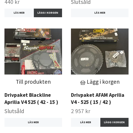
440 kr
Slutsåld
LÄS MER
LÄS MER
Till produkten
Lägg i korgen
Drivpaket Blackline
Drivpaket AFAM Aprilia
Aprilia V4 525 ( 42 - 15 )
V4 - 525 ( 15 / 42 )
Slutsåld
2 957 kr
LÄS MER
LÄS MER