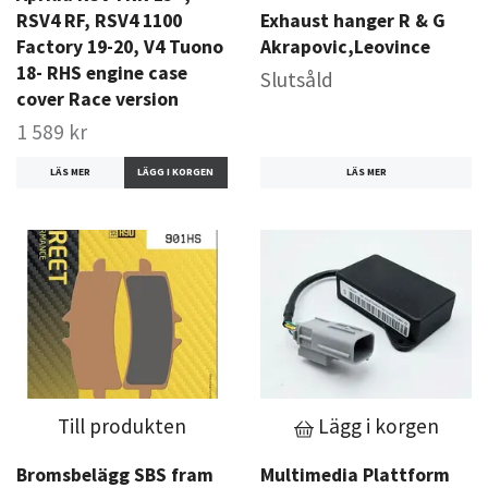
RSV4 RF, RSV4 1100
Exhaust hanger R & G
Factory 19-20, V4 Tuono
Akrapovic,Leovince
18- RHS engine case
Slutsåld
cover Race version
1 589 kr
LÄS MER
LÄS MER
Till produkten
Lägg i korgen
Bromsbelägg SBS fram
Multimedia Plattform