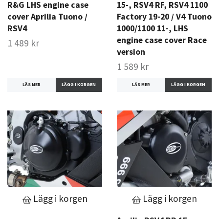
R&G LHS engine case
15-, RSV4 RF, RSV4 1100
cover Aprilia Tuono /
Factory 19-20 / V4 Tuono
RSV4
1000/1100 11-, LHS
engine case cover Race
1 489 kr
version
1 589 kr
LÄS MER
LÄS MER
Lägg i korgen
Lägg i korgen