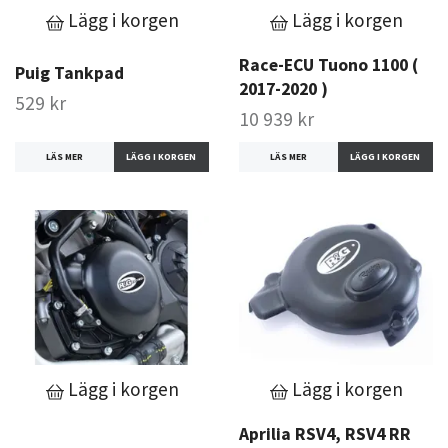
Lägg i korgen
Lägg i korgen
Race-ECU Tuono 1100 (
Puig Tankpad
2017-2020 )
529 kr
10 939 kr
LÄS MER
LÄS MER
Lägg i korgen
Lägg i korgen
Aprilia RSV4, RSV4 RR