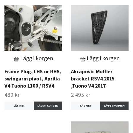
Lägg i korgen
Lägg i korgen
Frame Plug, LHS or RHS,
Akrapovic Muffler
swingarm pivot, Aprilia
bracket RSV4 2015-
V4 Tuono 1100 / RSV4
,Tuono V4 2017-
489 kr
2 495 kr
LÄS MER
LÄS MER