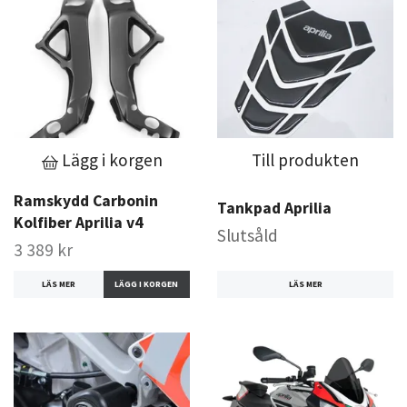
Lägg i korgen
Till produkten
Ramskydd Carbonin
Tankpad Aprilia
Kolfiber Aprilia v4
Slutsåld
3 389 kr
LÄS MER
LÄS MER