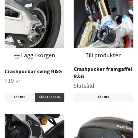
Lägg i korgen
Till produkten
Crashpuckar framgaffel
Crashpuckar sving R&G
R&G
719 kr
Slutsåld
LÄS MER
LÄS MER