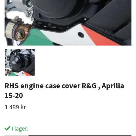
RHS engine case cover R&G , Aprilia
15-20
1 489 kr
I lager.