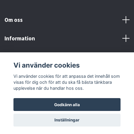
Om oss
Information
Här finns vi!
Vi använder cookies
Sociala medier
Vi använder cookies för att anpassa det innehåll som
visas för dig och för att du ska få bästa tänkbara
upplevelse när du handlar hos oss.
Godkänn alla
© 2026 Adrenaline Motors & Workshop AB
Inställningar