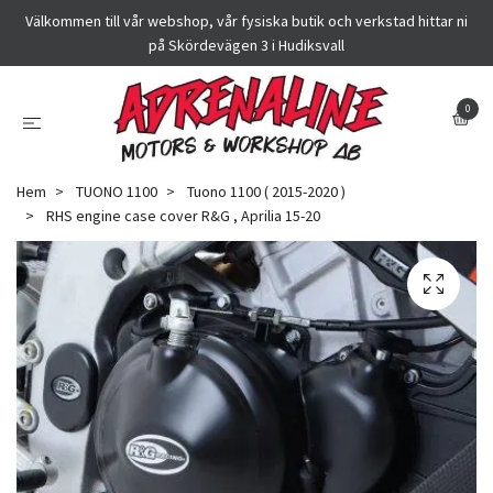
Välkommen till vår webshop, vår fysiska butik och verkstad hittar ni
på Skördevägen 3 i Hudiksvall
0
Hem
TUONO 1100
Tuono 1100 ( 2015-2020 )
RHS engine case cover R&G , Aprilia 15-20