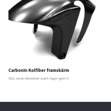
Carbonin Kolfiber framskärm
S
1
Slut, varan inkommer snart i lager igen =)