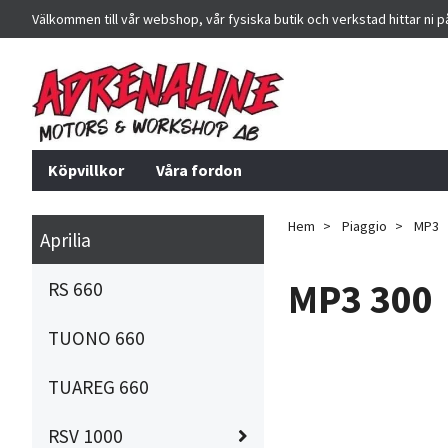
Välkommen till vår webshop, vår fysiska butik och verkstad hittar ni 
Köpvillkor
Våra fordon
Hem
Piaggio
MP3
Aprilia
MP3 300
RS 660
TUONO 660
TUAREG 660
RSV 1000