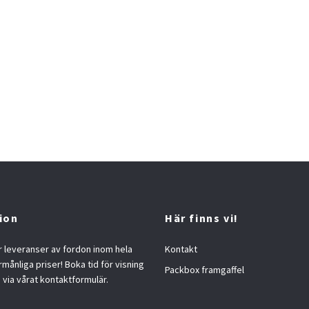
ion
Här finns vi!
 leveranser av fordon inom hela
Kontakt
örmånliga priser! Boka tid för visning
Packbox framgaffel
s via vårat kontaktformulär.