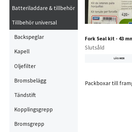
Batteriladdare & tillbehör
Tillbehör universal
Backspeglar
Fork Seal kit - 43 m
Slutsåld
Kapell
LÄS MER
Oljefilter
Bromsbelägg
Packboxar till fram
Tändstift
Kopplingsgrepp
Bromsgrepp