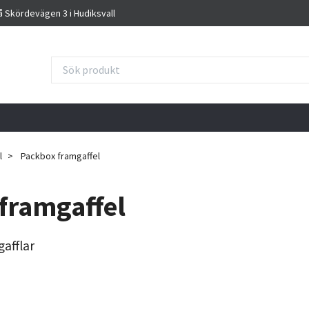
på Skördevägen 3 i Hudiksvall
l
Packbox framgaffel
framgaffel
gafflar