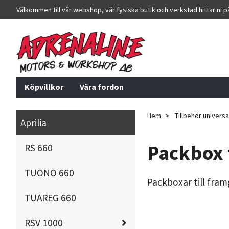
Välkommen till vår webshop, vår fysiska butik och verkstad hittar ni 
Köpvillkor
Våra fordon
Hem
Tillbehör universa
Aprilia
Packbox 
RS 660
TUONO 660
Packboxar till fram
TUAREG 660
RSV 1000