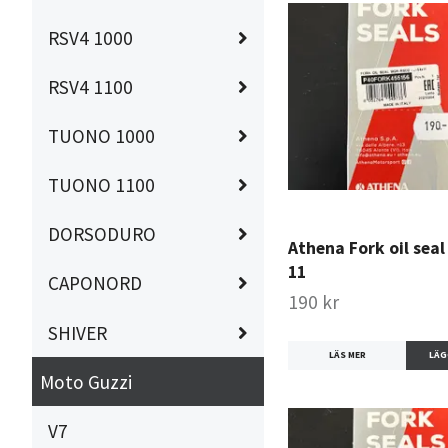
RSV4 1000
RSV4 1100
TUONO 1000
TUONO 1100
DORSODURO
Athena Fork oil seal 
11
CAPONORD
190 kr
SHIVER
LÄS MER
Moto Guzzi
V7