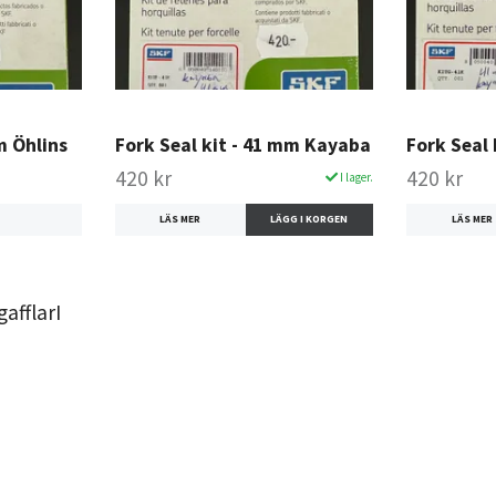
m Öhlins
Fork Seal kit - 41 mm Kayaba
Fork Seal
420 kr
420 kr
I lager.
LÄS MER
LÄS MER
gafflarI