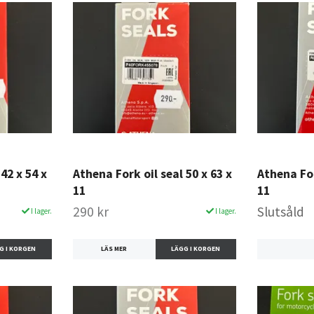
42 x 54 x
Athena Fork oil seal 50 x 63 x
Athena For
11
11
290 kr
Slutsåld
I lager.
I lager.
LÄS MER