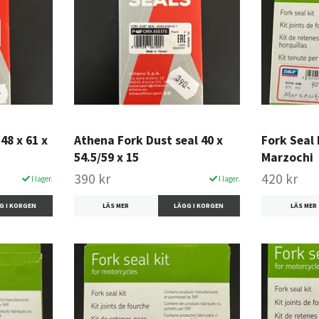
48 x 61 x
Athena Fork Dust seal 40 x
Fork Seal 
54.5/59 x 15
Marzochi
390 kr
420 kr
I lager.
I lager.
LÄS MER
LÄS MER