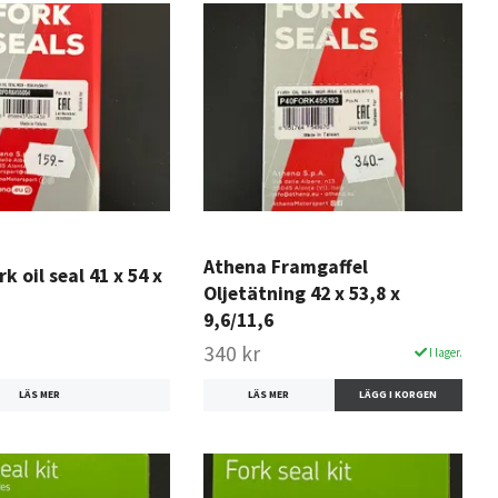
Athena Framgaffel
k oil seal 41 x 54 x
Oljetätning 42 x 53,8 x
9,6/11,6
340 kr
I lager.
LÄS MER
LÄS MER