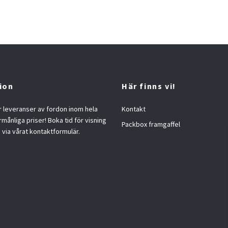
ion
Här finns vi!
 leveranser av fordon inom hela
Kontakt
örmånliga priser! Boka tid för visning
Packbox framgaffel
s via vårat kontaktformulär.