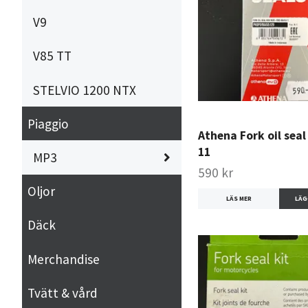
V9
V85 TT
STELVIO 1200 NTX
Piaggio
Athena Fork oil seal 
11
MP3
590 kr
Oljor
LÄS MER
Däck
Merchandise
Tvätt & vård