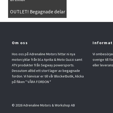
OUTLET! Begagnade delar
Om oss
Informat
Hos oss på Adrenaline Motors hittar ni nya
Vi ombesörjer
motorcyklar från bl.a Aprilia & Moto Guzzi samt
sverige till f
ATV produkter från Segway powersports.
eller leveran
Dessutom alltid ett stort lager av begagnade
fordon. Vi hänvisar er till vår Blocketbutik, klicka
på fliken " VÅRA FORDON "
© 2026 Adrenaline Motors & Workshop AB