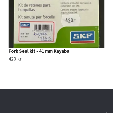
Fork Seal kit - 41 mm Kayaba
A
9
420 kr
3