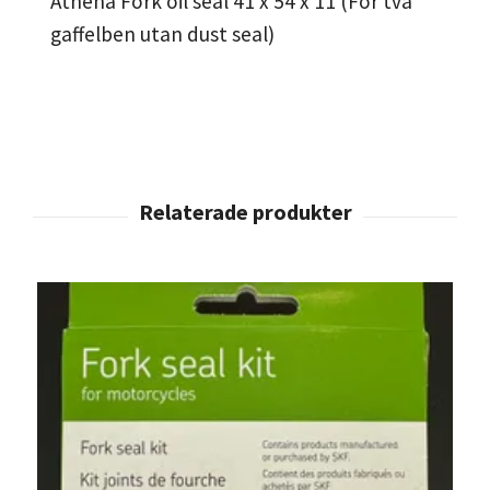
Athena Fork oil seal 41 x 54 x 11 (För två
gaffelben utan dust seal)