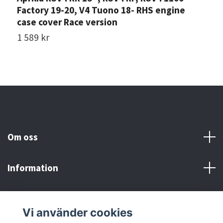
Factory 19-20, V4 Tuono 18- RHS engine
R
case cover Race version
1
1 589 kr
Om oss
Information
Här finns vi!
Vi använder cookies