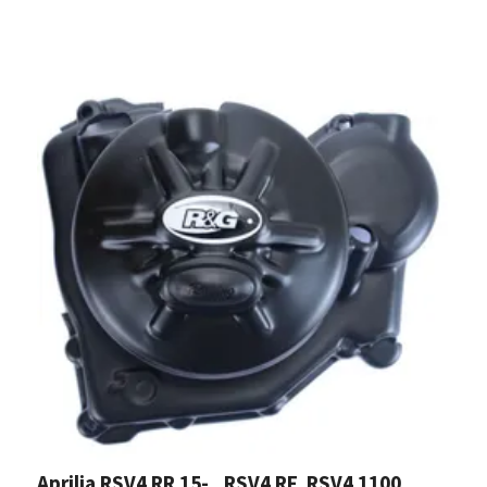
Aprilia RSV4 RR 15- , RSV4 RF, RSV4 1100
R