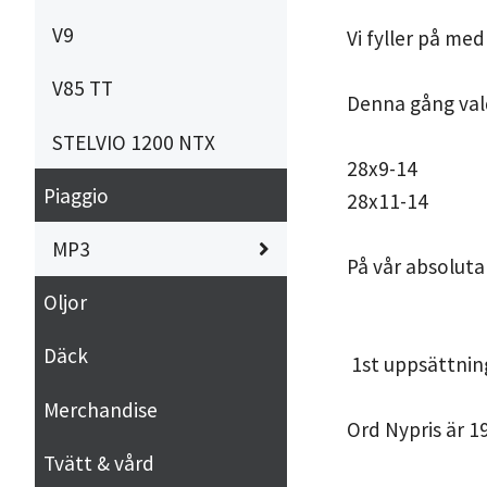
V9
Vi fyller på med 
V85 TT
Denna gång vald
STELVIO 1200 NTX
28x9-14
Piaggio
28x11-14
MP3
På vår absoluta
Oljor
Däck
1st uppsättning
Merchandise
Ord Nypris är 1
Tvätt & vård