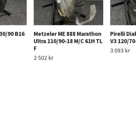
130/90 B16
Metzeler ME 888 Marathon
Pirelli Di
Ultra 110/90-18 M/C 61H TL
V3 120/70
F
3 093 kr
2 502 kr