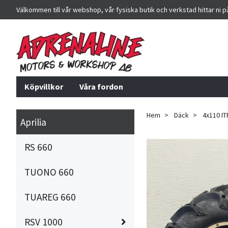
Välkommen till vår webshop, vår fysiska butik och verkstad hittar ni 
Köpvillkor
Våra fordon
Hem
Däck
4x110 IT
Aprilia
RS 660
TUONO 660
TUAREG 660
RSV 1000