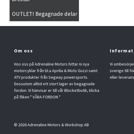
OUTLET! Begagnade delar
Om oss
Informat
Hos oss på Adrenaline Motors hittar ni nya
Vi ombesörjer
motorcyklar från bl.a Aprilia & Moto Guzzi samt
sverige till f
ATV produkter från Segway powersports.
eller leveran
Dessutom alltid ett stort lager av begagnade
fordon. Vi hänvisar er till vår Blocketbutik, klicka
på fliken " VÅRA FORDON "
© 2026 Adrenaline Motors & Workshop AB