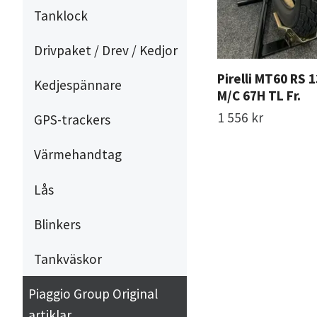
Tanklock
Drivpaket / Drev / Kedjor
Pirelli MT60 RS 
Kedjespännare
M/C 67H TL Fr.
1 556 kr
GPS-trackers
Värmehandtag
Lås
Blinkers
Tankväskor
Piaggio Group Original
artiklar