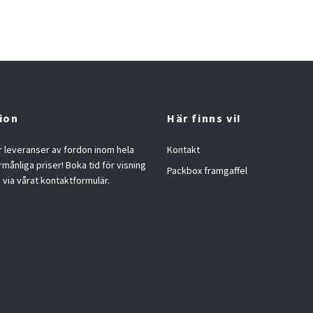
ion
Här finns vi!
 leveranser av fordon inom hela
Kontakt
örmånliga priser! Boka tid för visning
Packbox framgaffel
s via vårat kontaktformulär.