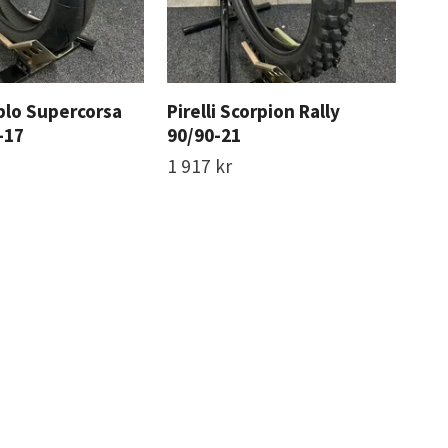
ablo Supercorsa
Pirelli Scorpion Rally
Pir
-17
90/90-21
VR 
1 917 kr
4 4