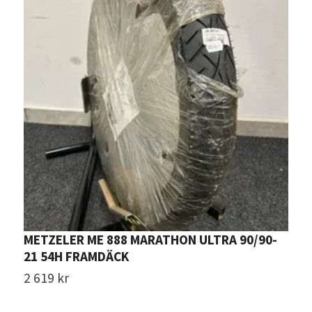
METZELER ME 888 MARATHON ULTRA 90/90-
D
21 54H FRAMDÄCK
3
2 619 kr