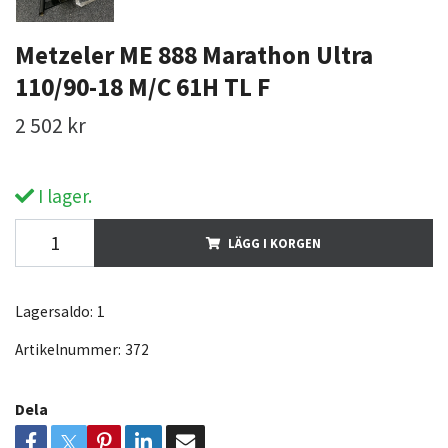
Metzeler ME 888 Marathon Ultra
110/90-18 M/C 61H TL F
2 502 kr
I lager.
LÄGG I KORGEN
Lagersaldo:
1
Artikelnummer:
372
Dela