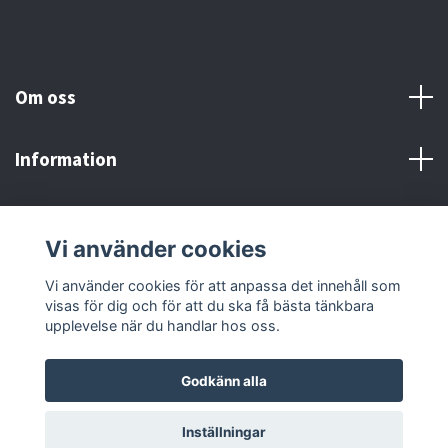
Om oss
Information
Här finns vi!
Vi använder cookies
Sociala medier
Vi använder cookies för att anpassa det innehåll som
visas för dig och för att du ska få bästa tänkbara
upplevelse när du handlar hos oss.
Godkänn alla
© 2026 Adrenaline Motors & Workshop AB
Inställningar