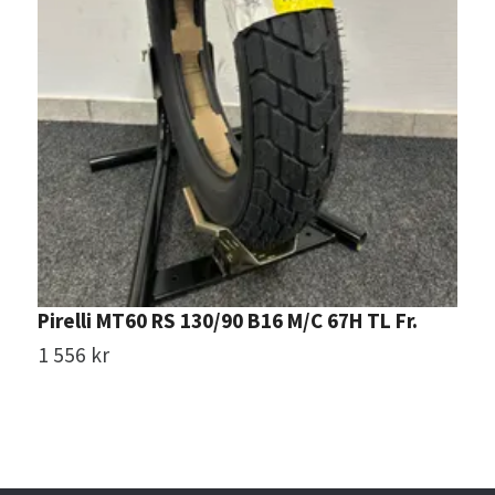
Pirelli MT60 RS 130/90 B16 M/C 67H TL Fr.
M
2
1 556 kr
2