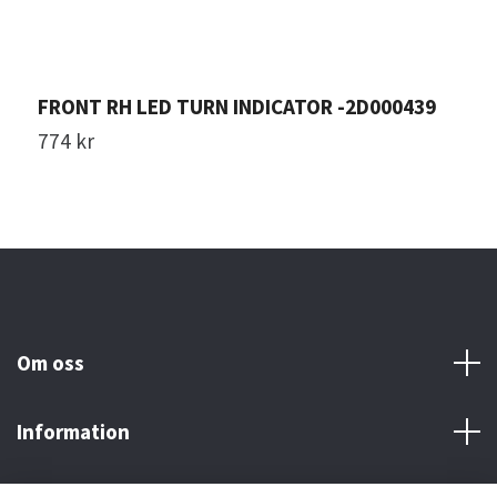
FRONT RH LED TURN INDICATOR -2D000439
C
774 kr
1
Om oss
Information