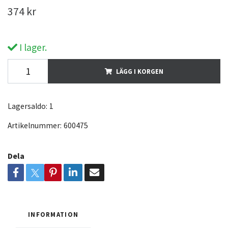
374 kr
I lager.
LÄGG I KORGEN
Lagersaldo:
1
Artikelnummer:
600475
Dela
INFORMATION