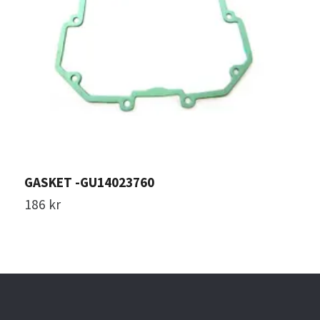
GASKET -GU14023760
S
186 kr
2