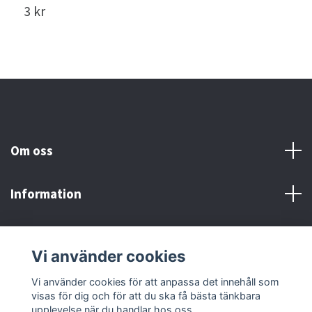
3 kr
3
Om oss
Information
Här finns vi!
Vi använder cookies
Sociala medier
Vi använder cookies för att anpassa det innehåll som
visas för dig och för att du ska få bästa tänkbara
upplevelse när du handlar hos oss.