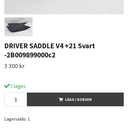
DRIVER SADDLE V4 +21 Svart
-2B009899000c2
3 300 kr
I lager.
LÄGG I KORGEN
Lagersaldo:
1