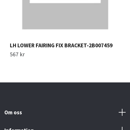
LH LOWER FAIRING FIX BRACKET-2B007459
S
567 kr
1
Om oss