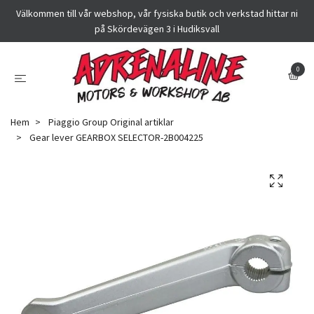
Välkommen till vår webshop, vår fysiska butik och verkstad hittar ni
på Skördevägen 3 i Hudiksvall
0
Hem
Piaggio Group Original artiklar
Gear lever GEARBOX SELECTOR-2B004225