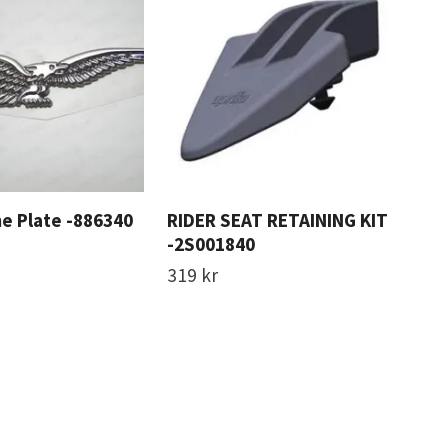
e Plate -886340
RIDER SEAT RETAINING KIT
CHA
-2S001840
-2
319 kr
Slut
=)