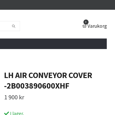
0
Varukorg
LH AIR CONVEYOR COVER
-2B003890600XHF
1 900 kr
I lager.