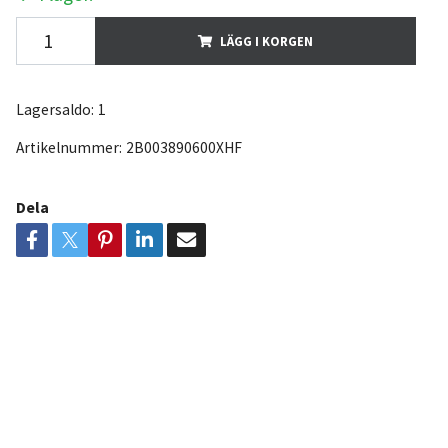
LÄGG I KORGEN
Lagersaldo:
1
Artikelnummer:
2B003890600XHF
Dela