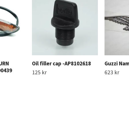
TURN
Oil filler cap -AP8102618
Guzzi Nam
00439
125 kr
623 kr