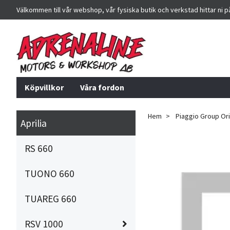
Välkommen till vår webshop, vår fysiska butik och verkstad hittar ni 
Köpvillkor
Våra fordon
Hem
Piaggio Group Orig
Aprilia
RS 660
TUONO 660
TUAREG 660
RSV 1000