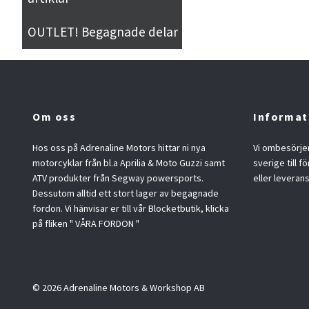
OUTLET! Begagnade delar
Om oss
Informat
Hos oss på Adrenaline Motors hittar ni nya
Vi ombesörjer
motorcyklar från bl.a Aprilia & Moto Guzzi samt
sverige till f
ATV produkter från Segway powersports.
eller leveran
Dessutom alltid ett stort lager av begagnade
fordon. Vi hänvisar er till vår Blocketbutik, klicka
på fliken " VÅRA FORDON "
© 2026 Adrenaline Motors & Workshop AB