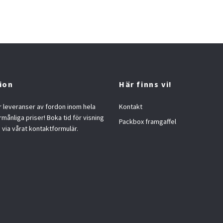
ion
Här finns vi!
 leveranser av fordon inom hela
Kontakt
örmånliga priser! Boka tid för visning
Packbox framgaffel
s via vårat kontaktformulär.