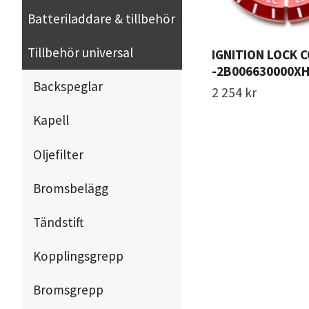
Batteriladdare & tillbehör
Tillbehör universal
IGNITION LOCK 
-2B006630000X
Backspeglar
2 254 kr
Kapell
Oljefilter
Bromsbelägg
Tändstift
Kopplingsgrepp
Bromsgrepp