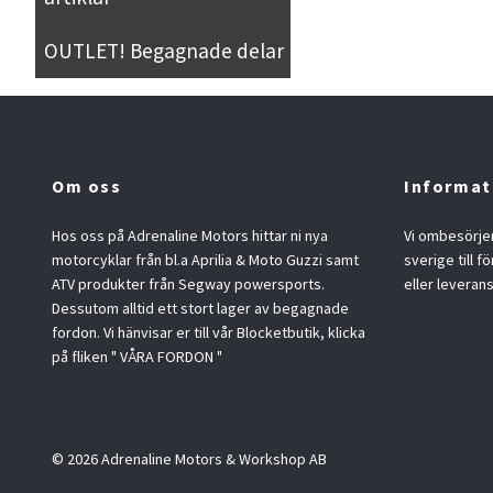
OUTLET! Begagnade delar
Om oss
Informat
Hos oss på Adrenaline Motors hittar ni nya
Vi ombesörjer
motorcyklar från bl.a Aprilia & Moto Guzzi samt
sverige till f
ATV produkter från Segway powersports.
eller leveran
Dessutom alltid ett stort lager av begagnade
fordon. Vi hänvisar er till vår Blocketbutik, klicka
på fliken " VÅRA FORDON "
© 2026 Adrenaline Motors & Workshop AB