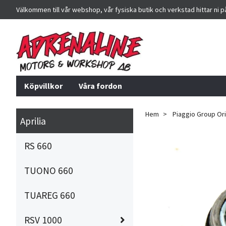
Välkommen till vår webshop, vår fysiska butik och verkstad hittar ni 
Köpvillkor
Våra fordon
Hem
Piaggio Group Orig
Aprilia
RS 660
TUONO 660
TUAREG 660
RSV 1000