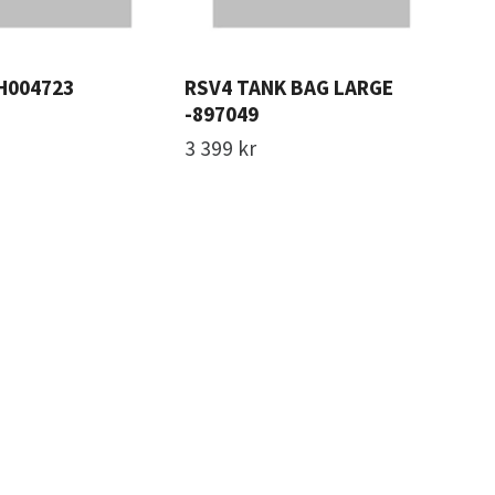
2H004723
RSV4 TANK BAG LARGE
6.
-897049
WH
3 399 kr
26 