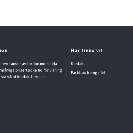
ion
Här finns vi!
 leveranser av fordon inom hela
Kontakt
örmånliga priser! Boka tid för visning
Packbox framgaffel
s via vårat kontaktformulär.