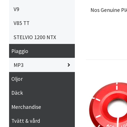
V9
Nos Genuine P
V85 TT
STELVIO 1200 NTX
Piaggio
MP3
Oljor
Däck
Merchandise
Tvätt & vård