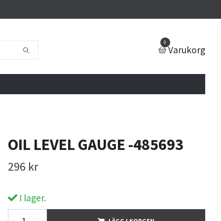
0
Varukorg
OIL LEVEL GAUGE -485693
296 kr
I lager.
LÄGG I KORGEN