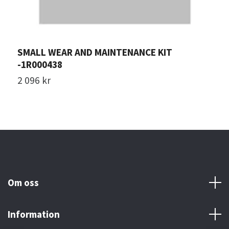
SMALL WEAR AND MAINTENANCE KIT
L
-1R000438
6
2 096 kr
Om oss
Information