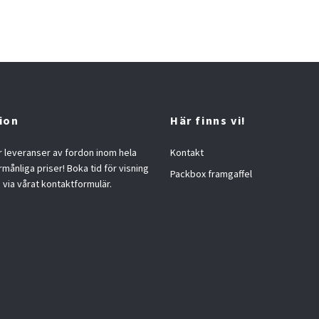
ion
Här finns vi!
 leveranser av fordon inom hela
Kontakt
örmånliga priser! Boka tid för visning
Packbox framgaffel
s via vårat kontaktformulär.