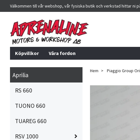
Välkommen till vår webshop, vår fysiska butik och verkstad hittar ni 
Köpvillkor
Våra fordon
Hem
Piaggio Group Orig
Aprilia
RS 660
TUONO 660
TUAREG 660
RSV 1000