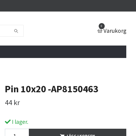
0
Varukorg
Pin 10x20 -AP8150463
44 kr
I lager.
LÄGG I KORGEN