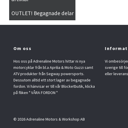
OUTLET! Begagnade delar
Om oss
Informat
Hos oss på Adrenaline Motors hittar ni nya
Vi ombesörjer
motorcyklar från bl.a Aprilia & Moto Guzzi samt
sverige till f
ATV produkter från Segway powersports.
eller leveran
Dessutom alltid ett stort lager av begagnade
fordon. Vi hänvisar er till vår Blocketbutik, klicka
på fliken " VÅRA FORDON "
© 2026 Adrenaline Motors & Workshop AB