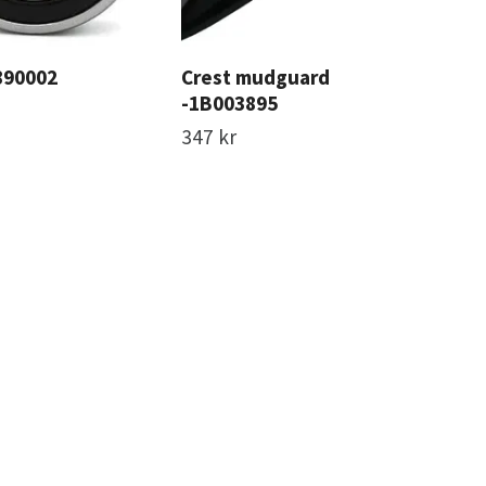
890002
Crest mudguard
Sti
-1B003895
-2
347 kr
211