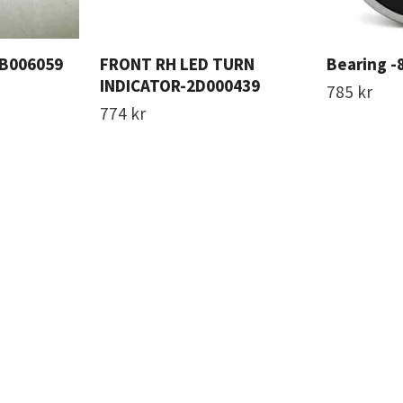
2B006059
FRONT RH LED TURN
Bearing -
INDICATOR-2D000439
785 kr
774 kr