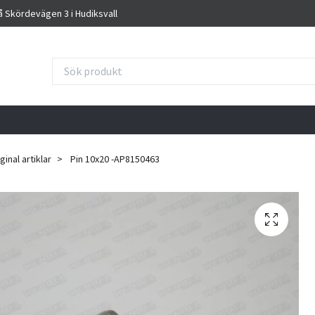
på Skördevägen 3 i Hudiksvall
inal artiklar
Pin 10x20 -AP8150463