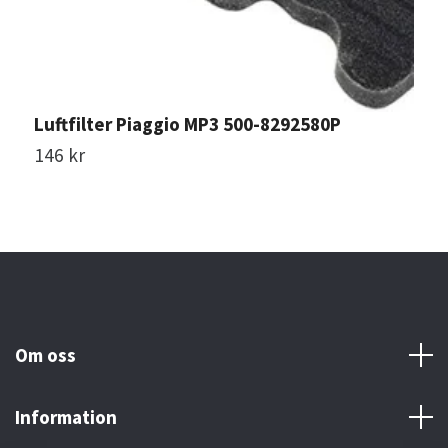
Luftfilter Piaggio MP3 500-8292580P
S
146 kr
1
Om oss
Information