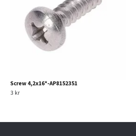
Screw 4,2x16*-AP8152351
P
3 kr
4