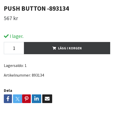
PUSH BUTTON -893134
567 kr
I lager.
LÄGG I KORGEN
Lagersaldo:
1
Artikelnummer:
893134
Dela