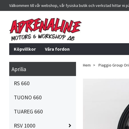
Välkommen till vår webshop, vår fysiska butik och verkstad hittar ni 
Köpvillkor
Våra fordon
Hem
Piaggio Group Orig
Aprilia
RS 660
TUONO 660
TUAREG 660
RSV 1000