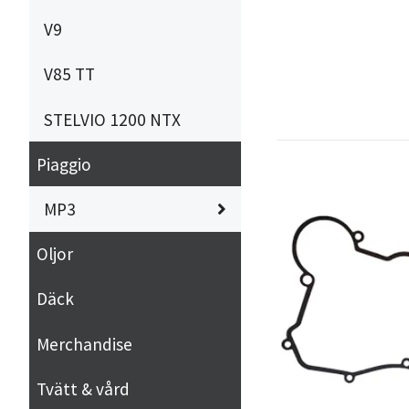
V9
V85 TT
STELVIO 1200 NTX
Piaggio
MP3
Oljor
Däck
Merchandise
Tvätt & vård