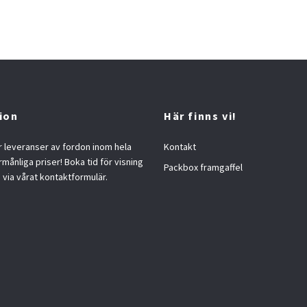
ion
Här finns vi!
 leveranser av fordon inom hela
Kontakt
örmånliga priser! Boka tid för visning
Packbox framgaffel
s via vårat kontaktformulär.