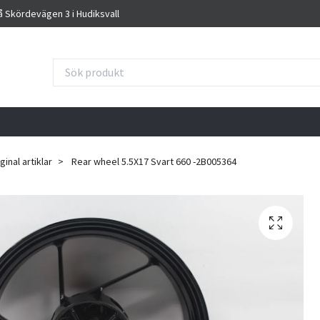
på Skördevägen 3 i Hudiksvall
inal artiklar
Rear wheel 5.5X17 Svart 660 -2B005364