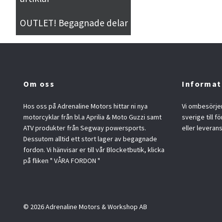
OUTLET! Begagnade delar
Om oss
Informat
Hos oss på Adrenaline Motors hittar ni nya
Vi ombesörjer
motorcyklar från bl.a Aprilia & Moto Guzzi samt
sverige till f
ATV produkter från Segway powersports.
eller leveran
Dessutom alltid ett stort lager av begagnade
fordon. Vi hänvisar er till vår Blocketbutik, klicka
på fliken " VÅRA FORDON "
© 2026 Adrenaline Motors & Workshop AB