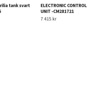
rilia tank svart
ELECTRONIC CONTROL
Tim
6
UNIT -CM281721
593
7 415 kr