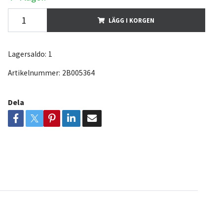
LÄGG I KORGEN
Lagersaldo:
1
Artikelnummer:
2B005364
Dela