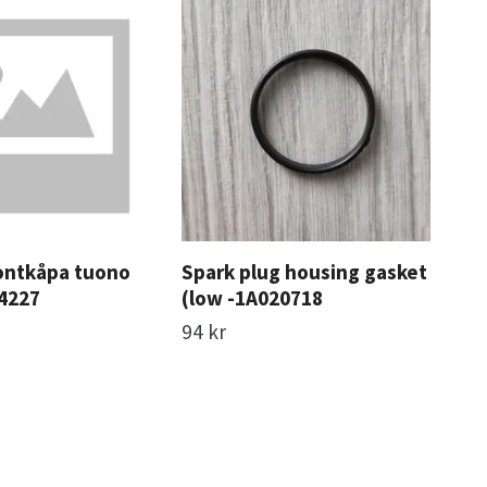
rontkåpa tuono
Spark plug housing gasket
Gas
4227
(low -1A020718
244
94 kr