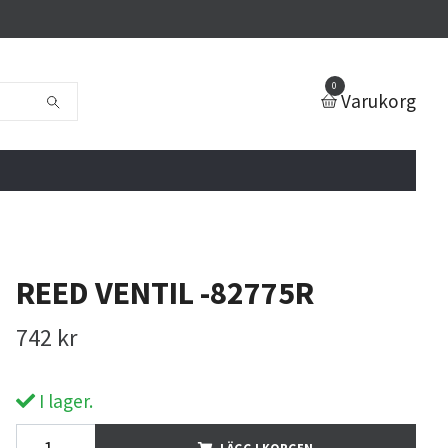
0
Varukorg
REED VENTIL -82775R
742 kr
I lager.
LÄGG I KORGEN