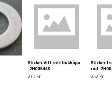
Sticker Vitt rött bukkåpa
Sticker f
-2H005448
röd -2H00
211 kr
252 kr