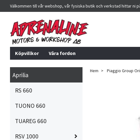
Välkommen till vår webshop, vår fysiska butik och verkstad hittar ni 
Köpvillkor
Våra fordon
Hem
Piaggio Group Orig
Aprilia
RS 660
TUONO 660
TUAREG 660
RSV 1000