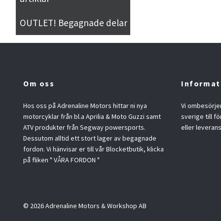
OUTLET! Begagnade delar
Om oss
Informat
Hos oss på Adrenaline Motors hittar ni nya
Vi ombesörjer
motorcyklar från bl.a Aprilia & Moto Guzzi samt
sverige till f
ATV produkter från Segway powersports.
eller leveran
Dessutom alltid ett stort lager av begagnade
fordon. Vi hänvisar er till vår Blocketbutik, klicka
på fliken " VÅRA FORDON "
© 2026 Adrenaline Motors & Workshop AB