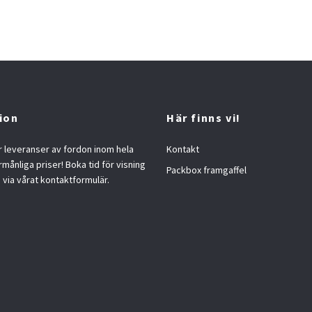
ion
Här finns vi!
 leveranser av fordon inom hela
Kontakt
örmånliga priser! Boka tid för visning
Packbox framgaffel
s via vårat kontaktformulär.