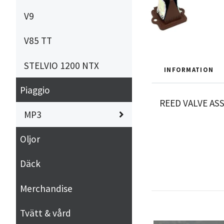
V9
V85 TT
STELVIO 1200 NTX
INFORMATION
Piaggio
REED VALVE AS
MP3
Oljor
Däck
Merchandise
Tvätt & vård