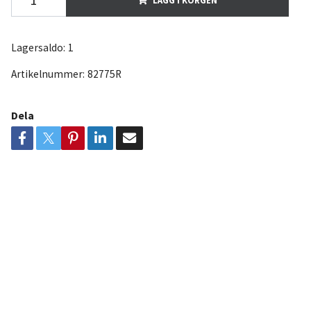
Lagersaldo:
1
Artikelnummer:
82775R
Dela