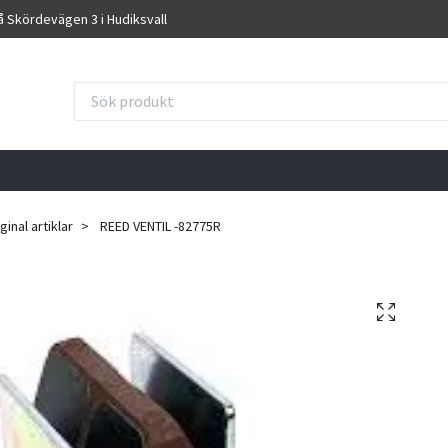
på Skördevägen 3 i Hudiksvall
inal artiklar
REED VENTIL -82775R