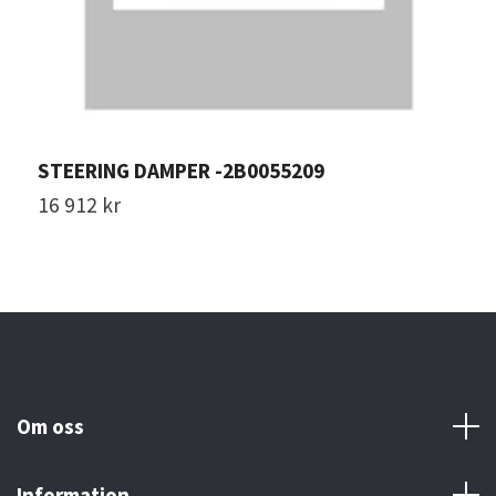
STEERING DAMPER -2B0055209
G
16 912 kr
1
Om oss
Information