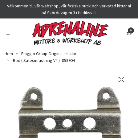
Välkommen till vår webshop, vår fysiska butik och verkstad hittar ni
på Skördevägen 3 i Hudiksvall
0
Hem
Piaggio Group Original artiklar
Rod ( Sätesinfästning V4 ) -858904