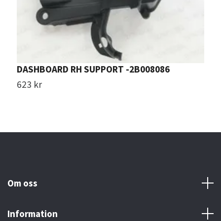
DASHBOARD RH SUPPORT -2B008086
A
623 kr
1
Om oss
Information