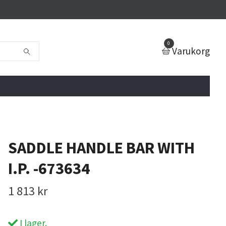
0
Varukorg
SADDLE HANDLE BAR WITH
I.P. -673634
1 813 kr
I lager.