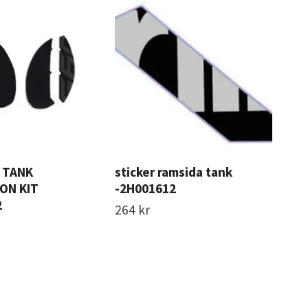
L TANK
sticker ramsida tank
SAD
ON KIT
-2H001612
-2
2
264 kr
2 5