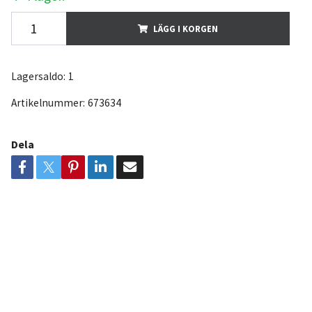
LÄGG I KORGEN
Lagersaldo:
1
Artikelnummer:
673634
Dela