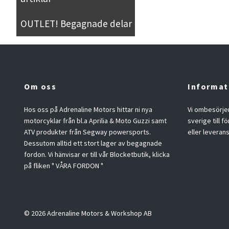
OUTLET! Begagnade delar
Om oss
Informat
Hos oss på Adrenaline Motors hittar ni nya
Vi ombesörjer
motorcyklar från bl.a Aprilia & Moto Guzzi samt
sverige till f
ATV produkter från Segway powersports.
eller leveran
Dessutom alltid ett stort lager av begagnade
fordon. Vi hänvisar er till vår Blocketbutik, klicka
på fliken " VÅRA FORDON "
© 2026 Adrenaline Motors & Workshop AB