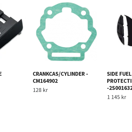
E
CRANKCAS/CYLINDER -
SIDE FUE
CM164902
PROTECTI
-2S00163
128 kr
1 145 kr