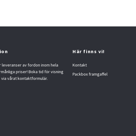
ion
Här finns vi!
 leveranser av fordon inom hela
Kontakt
örmånliga priser! Boka tid för visning
Packbox framgaffel
s via vårat kontaktformulär.