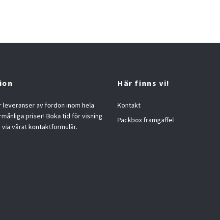
ion
Här finns vi!
 leveranser av fordon inom hela
Kontakt
örmånliga priser! Boka tid för visning
Packbox framgaffel
s via vårat kontaktformulär.