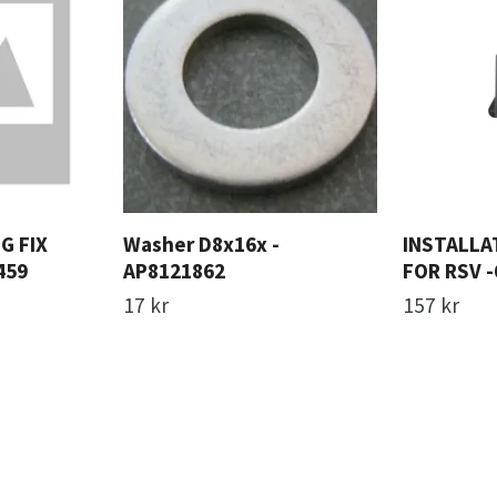
G FIX
Washer D8x16x -
INSTALLA
459
AP8121862
FOR RSV 
17 kr
157 kr