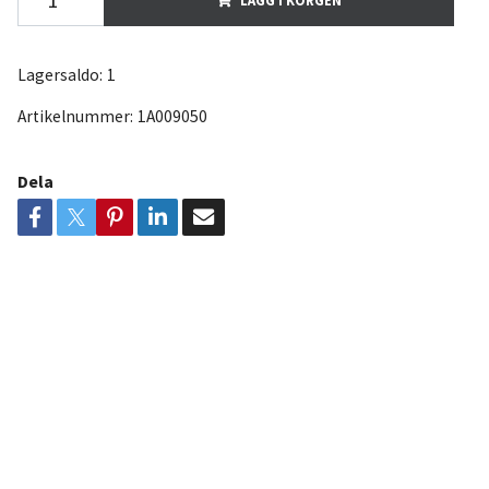
Lagersaldo:
1
Artikelnummer:
1A009050
Dela