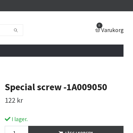
0
Varukorg
Special screw -1A009050
122 kr
I lager.
LÄGG I KORGEN