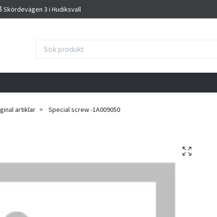
på Skördevägen 3 i Hudiksvall
inal artiklar
Special screw -1A009050