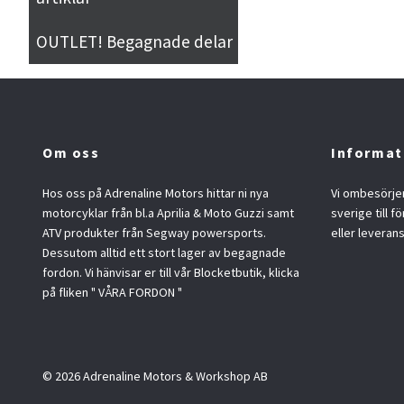
OUTLET! Begagnade delar
Om oss
Informat
Hos oss på Adrenaline Motors hittar ni nya
Vi ombesörjer
motorcyklar från bl.a Aprilia & Moto Guzzi samt
sverige till f
ATV produkter från Segway powersports.
eller leveran
Dessutom alltid ett stort lager av begagnade
fordon. Vi hänvisar er till vår Blocketbutik, klicka
på fliken " VÅRA FORDON "
© 2026 Adrenaline Motors & Workshop AB