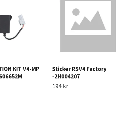
TION KIT V4-MP
Sticker RSV4 Factory
SA
-606652M
-2H004207
I.P
194 kr
1 8