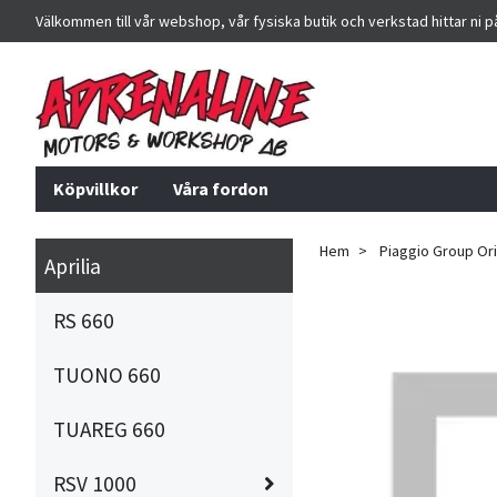
Välkommen till vår webshop, vår fysiska butik och verkstad hittar ni 
Köpvillkor
Våra fordon
Hem
Piaggio Group Orig
Aprilia
RS 660
TUONO 660
TUAREG 660
RSV 1000