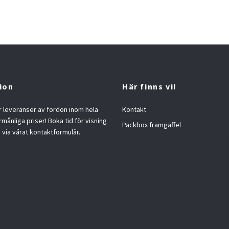
ion
Här finns vi!
 leveranser av fordon inom hela
Kontakt
örmånliga priser! Boka tid för visning
Packbox framgaffel
s via vårat kontaktformulär.