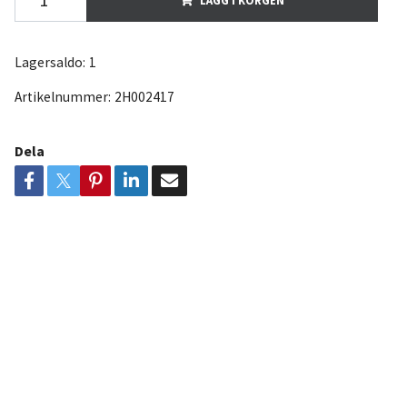
Lagersaldo:
1
Artikelnummer:
2H002417
Dela