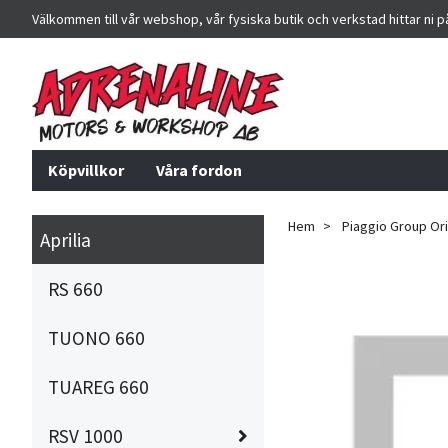
Välkommen till vår webshop, vår fysiska butik och verkstad hittar ni 
Köpvillkor
Våra fordon
Hem
Piaggio Group Orig
Aprilia
RS 660
TUONO 660
TUAREG 660
RSV 1000