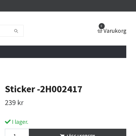
0
Varukorg
Sticker -2H002417
239 kr
I lager.
LÄGG I KORGEN