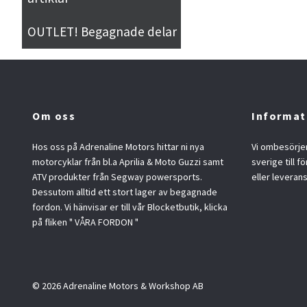
OUTLET! Begagnade delar
Om oss
Informat
Hos oss på Adrenaline Motors hittar ni nya
Vi ombesörjer
motorcyklar från bl.a Aprilia & Moto Guzzi samt
sverige till f
ATV produkter från Segway powersports.
eller leveran
Dessutom alltid ett stort lager av begagnade
fordon. Vi hänvisar er till vår Blocketbutik, klicka
på fliken " VÅRA FORDON "
© 2026 Adrenaline Motors & Workshop AB