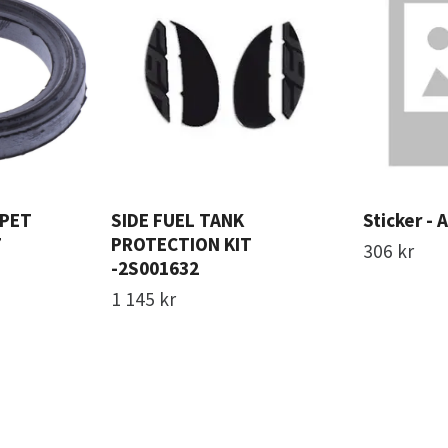
PPET
SIDE FUEL TANK
Sticker - 
7
PROTECTION KIT
306 kr
-2S001632
1 145 kr