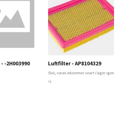
A - -2H003990
Luftfilter - AP8104329
PMP
-6
Slut, varan inkommer snart i lager igen
2 5
=)