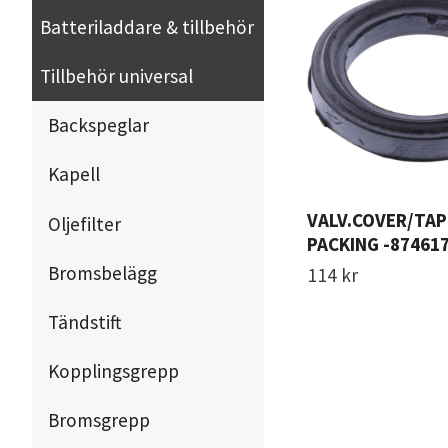
Batteriladdare & tillbehör
Tillbehör universal
Backspeglar
Kapell
VALV.COVER/TA
Oljefilter
PACKING -87461
Bromsbelägg
114 kr
Tändstift
Kopplingsgrepp
Bromsgrepp