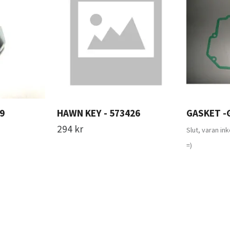
59
HAWN KEY - 573426
GASKET -
294 kr
Slut, varan in
=)