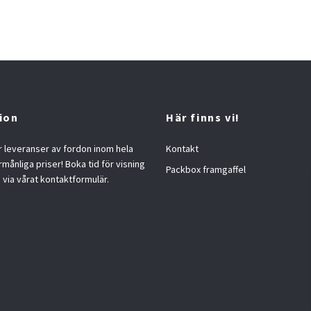
ion
Här finns vi!
 leveranser av fordon inom hela
Kontakt
örmånliga priser! Boka tid för visning
Packbox framgaffel
s via vårat kontaktformulär.