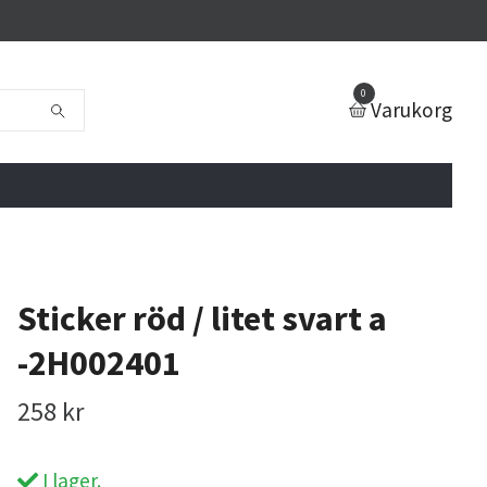
0
Varukorg
Sticker röd / litet svart a
-2H002401
258 kr
I lager.