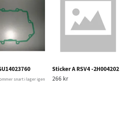
GU14023760
Sticker A RSV4 -2H004202
sti
-2
266 kr
kommer snart i lager igen
236