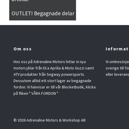
OUTLET! Begagnade delar
Om oss
Informat
Hos oss på Adrenaline Motors hittar ni nya
Vi ombesörjer
motorcyklar från bl.a Aprilia & Moto Guzzi samt
sverige till f
ATV produkter från Segway powersports.
eller leveran
Dessutom alltid ett stort lager av begagnade
fordon. Vi hänvisar er till vår Blocketbutik, klicka
på fliken " VÅRA FORDON "
© 2026 Adrenaline Motors & Workshop AB