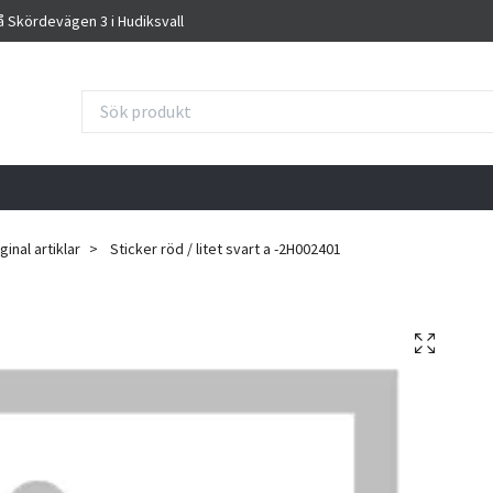
på Skördevägen 3 i Hudiksvall
inal artiklar
Sticker röd / litet svart a -2H002401