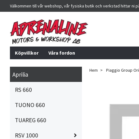
Välkommen till vår webshop, vår fysiska butik och verkstad hittar ni 
Köpvillkor
Våra fordon
Hem
Piaggio Group Orig
Aprilia
RS 660
TUONO 660
TUAREG 660
RSV 1000