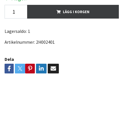
LÄGG I KORGEN
Lagersaldo:
1
Artikelnummer:
2H002401
Dela