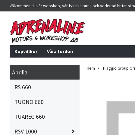
Välkommen till vår webshop, vår fysiska butik och verkstad hittar ni 
Köpvillkor
Våra fordon
Hem
Piaggio Group Orig
Aprilia
RS 660
TUONO 660
TUAREG 660
RSV 1000