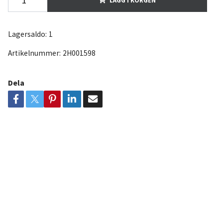
Lagersaldo:
1
Artikelnummer:
2H001598
Dela