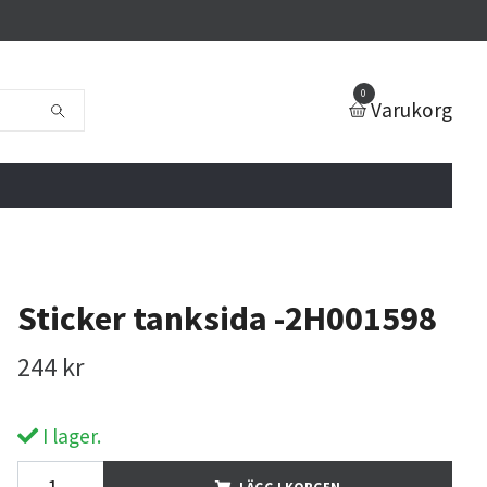
0
Varukorg
Sticker tanksida -2H001598
244 kr
I lager.
LÄGG I KORGEN