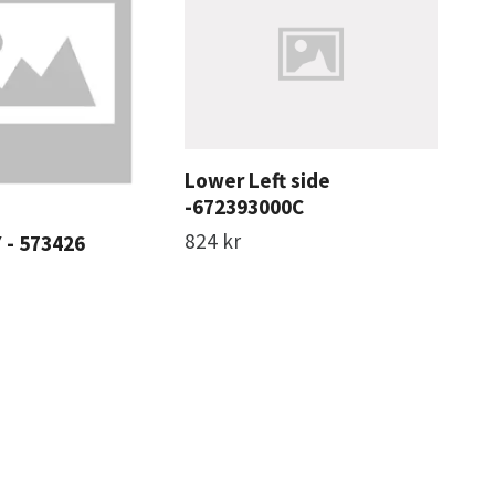
Lower Left side
-672393000C
824 kr
 - 573426
Spa
(lo
94 