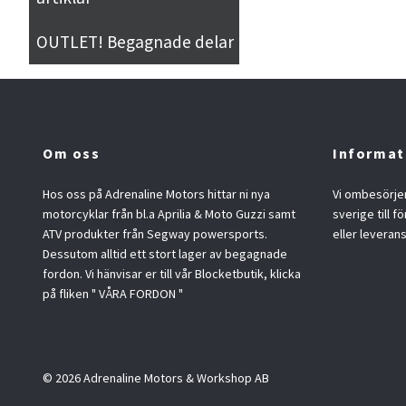
OUTLET! Begagnade delar
Om oss
Informat
Hos oss på Adrenaline Motors hittar ni nya
Vi ombesörjer
motorcyklar från bl.a Aprilia & Moto Guzzi samt
sverige till f
ATV produkter från Segway powersports.
eller leveran
Dessutom alltid ett stort lager av begagnade
fordon. Vi hänvisar er till vår Blocketbutik, klicka
på fliken " VÅRA FORDON "
© 2026 Adrenaline Motors & Workshop AB