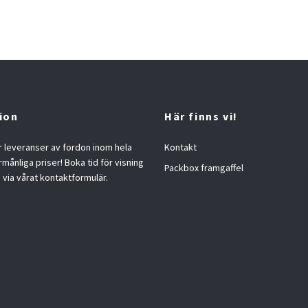
ion
Här finns vi!
 leveranser av fordon inom hela
Kontakt
örmånliga priser! Boka tid för visning
Packbox framgaffel
s via vårat kontaktformulär.