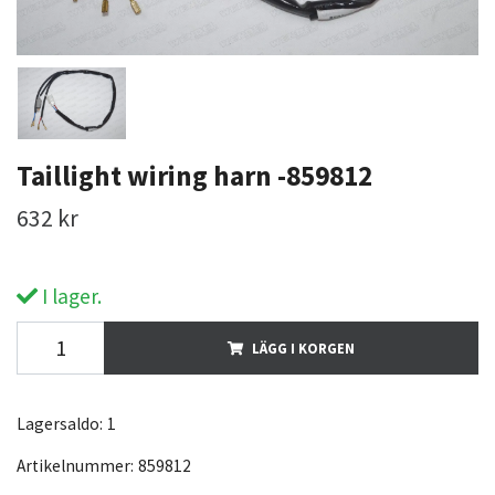
Taillight wiring harn -859812
632 kr
I lager.
LÄGG I KORGEN
Lagersaldo:
1
Artikelnummer:
859812