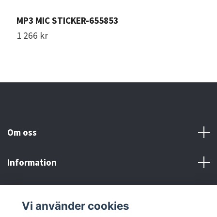
MP3 MIC STICKER-655853
C
1 266 kr
1
Om oss
Information
Här finns vi!
Vi använder cookies