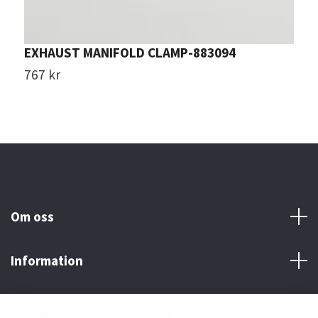
EXHAUST MANIFOLD CLAMP-883094
L
767 kr
3
Om oss
Information
Här finns vi!