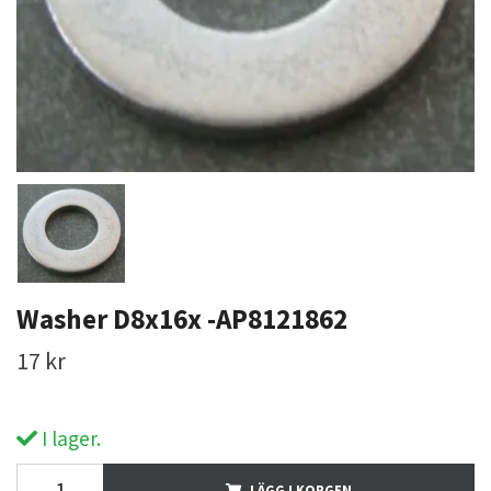
Washer D8x16x -AP8121862
17 kr
I lager.
LÄGG I KORGEN