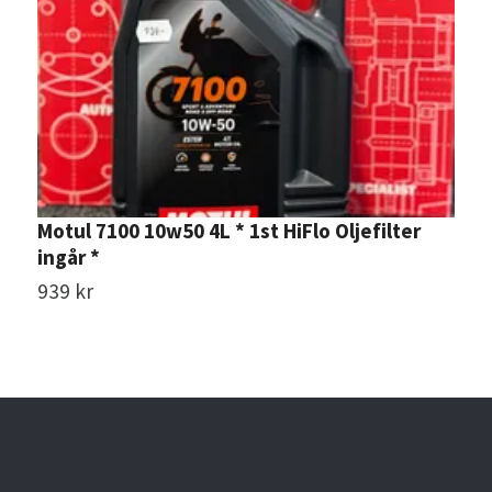
Motul 7100 10w50 4L * 1st HiFlo Oljefilter
M
ingår *
2
939 kr