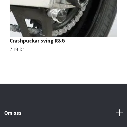
Crashpuckar sving R&G
T
719 kr
S
Om oss