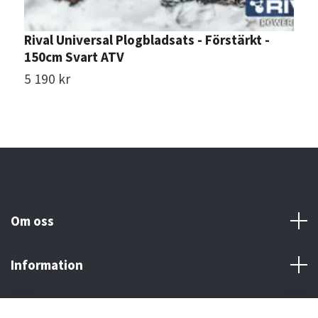
Rival Universal Plogbladsats - Förstärkt -
E
150cm Svart ATV
M
5 190 kr
8
Om oss
Information
Här finns vi!