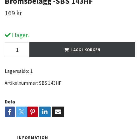
Bromsbelägg -SBS 143HF
169 kr
I lager.
LÄGG I KORGEN
Lagersaldo:
1
Artikelnummer:
SBS 143HF
Dela
INFORMATION