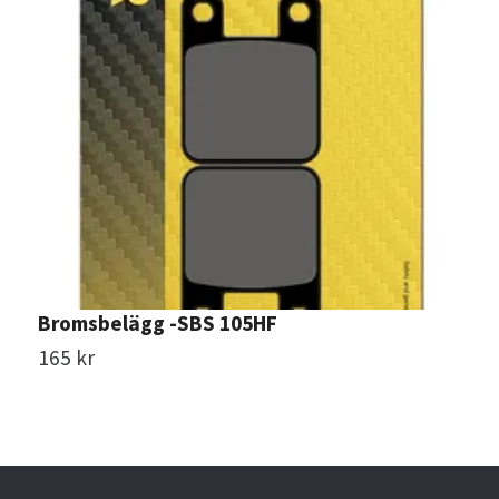
Bromsbelägg -SBS 105HF
B
165 kr
7