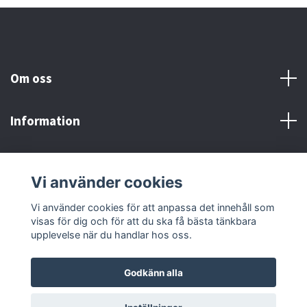
Om oss
Information
Här finns vi!
Vi använder cookies
Sociala medier
Vi använder cookies för att anpassa det innehåll som
visas för dig och för att du ska få bästa tänkbara
upplevelse när du handlar hos oss.
Godkänn alla
© 2026 Adrenaline Motors & Workshop AB