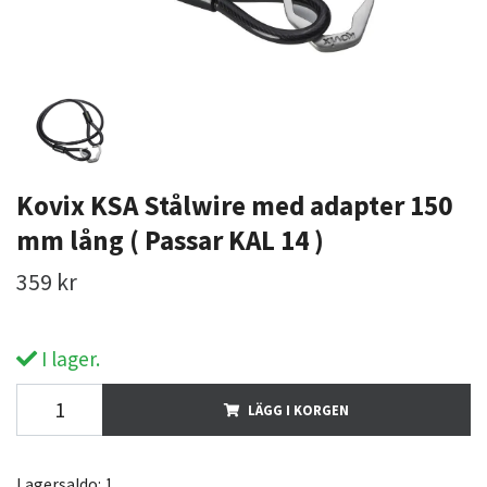
Kovix KSA Stålwire med adapter 150
mm lång ( Passar KAL 14 )
359 kr
I lager.
LÄGG I KORGEN
Lagersaldo:
1