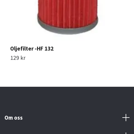
Oljefilter -HF 132
o
129 kr
6
Om oss