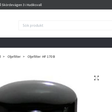
på Skördevägen 3 i Hudiksvall
l
Oljefilter
Oljefilter -HF 170 B