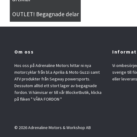
OUTLET! Begagnade delar
Om oss
Informat
Hos oss på Adrenaline Motors hittar ni nya
Vi ombesörjer
motorcyklar från bl.a Aprilia & Moto Guzzi samt
sverige till f
ATV produkter från Segway powersports.
eller leveran
Dessutom alltid ett stort lager av begagnade
fordon. Vi hänvisar er till vår Blocketbutik, klicka
på fliken " VÅRA FORDON "
© 2026 Adrenaline Motors & Workshop AB