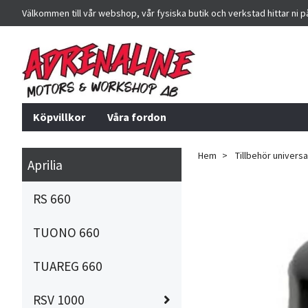
Välkommen till vår webshop, vår fysiska butik och verkstad hittar ni 
Köpvillkor
Våra fordon
Hem
Tillbehör universa
Aprilia
RS 660
TUONO 660
TUAREG 660
RSV 1000