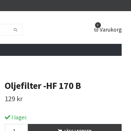
0
Varukorg
Oljefilter -HF 170 B
129 kr
I lager.
LÄGG I KORGEN