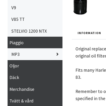
V9
V85 TT
STELVIO 1200 NTX
INFORMATION
Piaggio
Original replace
MP3
original oil fil
Oljor
Fits many Harle
83.
Däck
Merchandise
Remember to oil
specified in th
Tvätt & vård