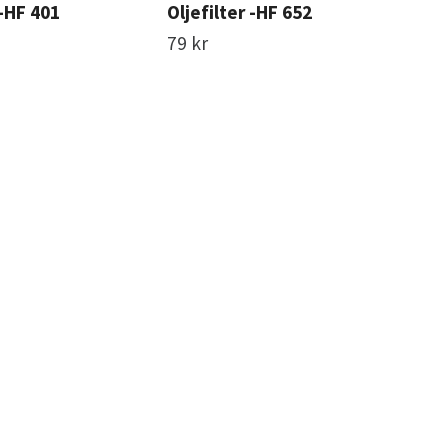
 -HF 401
Oljefilter -HF 652
Olj
79 kr
110