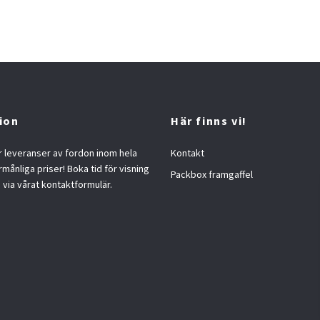
ion
Här finns vi!
 leveranser av fordon inom hela
Kontakt
örmånliga priser! Boka tid för visning
Packbox framgaffel
s via vårat kontaktformulär.