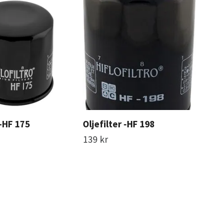
 -HF 175
Oljefilter -HF 198
Olj
139 kr
129