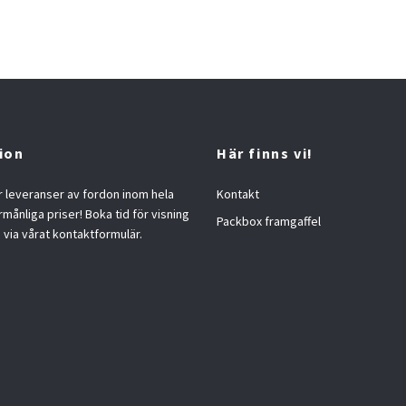
ion
Här finns vi!
 leveranser av fordon inom hela
Kontakt
örmånliga priser! Boka tid för visning
Packbox framgaffel
s via vårat kontaktformulär.