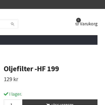
0
Varukorg
Oljefilter -HF 199
129 kr
I lager.
LÄGG I KORGEN