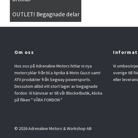
OUTLET! Begagnade delar
Om oss
Informat
Hos oss på Adrenaline Motors hittar ni nya
Vi ombesörjer
motorcyklar från bl.a Aprilia & Moto Guzzi samt
sverige till f
ATV produkter från Segway powersports.
eller leveran
Dessutom alltid ett stort lager av begagnade
fordon. Vi hänvisar er till vår Blocketbutik, klicka
på fliken " VÅRA FORDON "
© 2026 Adrenaline Motors & Workshop AB