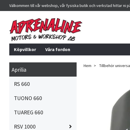
Välkommen till vår webshop, vår fysiska butik och verkstad hittar ni 
Köpvillkor
Våra fordon
Hem
Tillbehör universa
Aprilia
RS 660
TUONO 660
TUAREG 660
RSV 1000