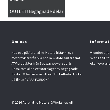
OUTLET! Begagnade delar
Om oss
Informat
Hos oss på Adrenaline Motors hittar ni nya
Vi ombesörjer
motorcyklar från bl.a Aprilia & Moto Guzzi samt
sverige till f
ATV produkter från Segway powersports.
eller leveran
Dessutom alltid ett stort lager av begagnade
fordon. Vi hänvisar er till vår Blocketbutik, klicka
på fliken " VÅRA FORDON "
© 2026 Adrenaline Motors & Workshop AB