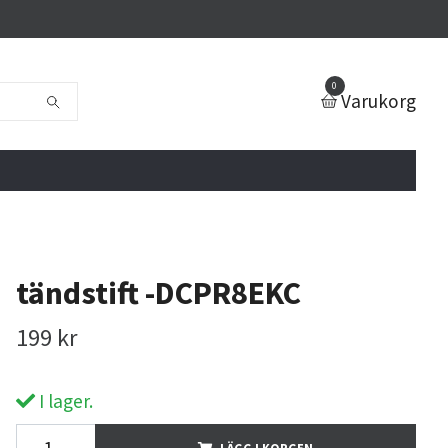
0
Varukorg
tändstift -DCPR8EKC
199 kr
I lager.
LÄGG I KORGEN