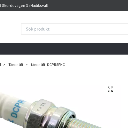
på Skördevägen 3 i Hudiksvall
l
Tändstift
tändstift -DCPR8EKC