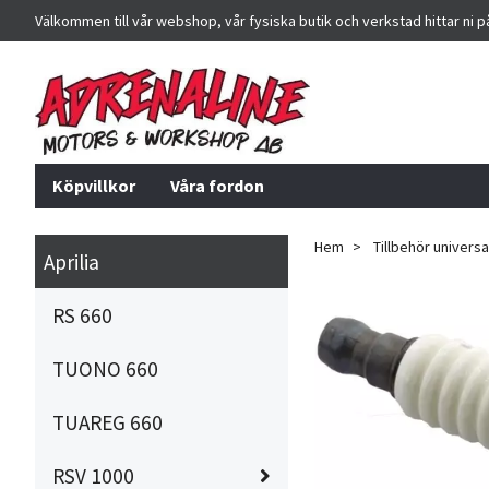
Välkommen till vår webshop, vår fysiska butik och verkstad hittar ni 
Köpvillkor
Våra fordon
Hem
Tillbehör universa
Aprilia
RS 660
TUONO 660
TUAREG 660
RSV 1000