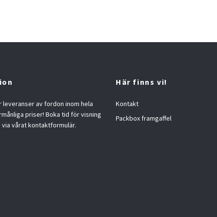
ion
Här finns vi!
 leveranser av fordon inom hela
Kontakt
örmånliga priser! Boka tid för visning
Packbox framgaffel
s via vårat kontaktformulär.