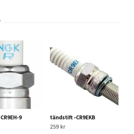
 -CR9EH-9
tändstift -CR9EKB
tän
259 kr
Slut