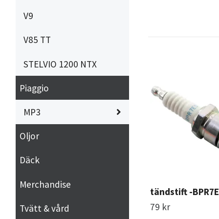
V9
V85 TT
STELVIO 1200 NTX
Piaggio
MP3
Oljor
Däck
Merchandise
tändstift -BPR7
79 kr
Tvätt & vård