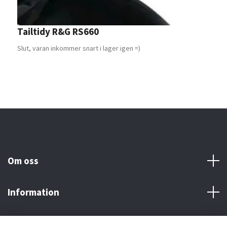
Tailtidy R&G RS660
E
Slut, varan inkommer snart i lager igen =)
S
Om oss
Information
Här finns vi!