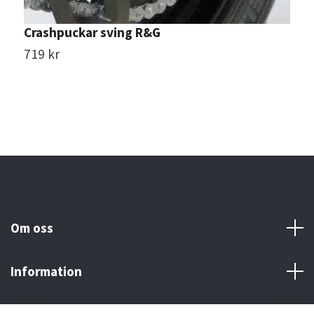
Crashpuckar sving R&G
C
719 kr
S
Om oss
Information