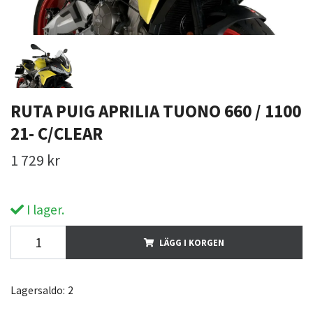
RUTA PUIG APRILIA TUONO 660 / 1100
21- C/CLEAR
1 729 kr
I lager.
LÄGG I KORGEN
Lagersaldo:
2