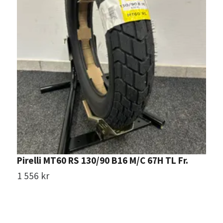
Pirelli MT60 RS 130/90 B16 M/C 67H TL Fr.
M
2
1 556 kr
2