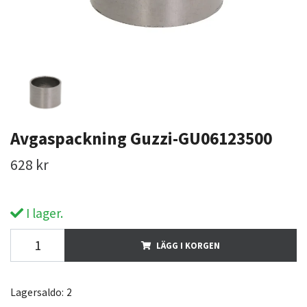
Avgaspackning Guzzi-GU06123500
628 kr
I lager.
LÄGG I KORGEN
Lagersaldo:
2