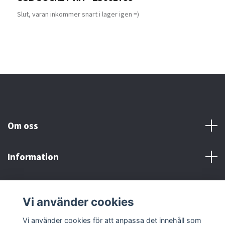
1
Slut, varan inkommer snart i lager igen =)
Om oss
Information
Här finns vi!
Vi använder cookies
Sociala medier
Vi använder cookies för att anpassa det innehåll som