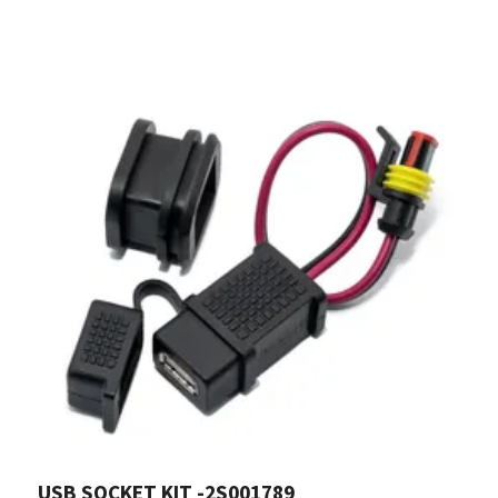
USB SOCKET KIT -2S001789
S