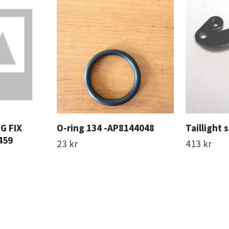
G FIX
O-ring 134 -AP8144048
Taillight
459
23 kr
413 kr