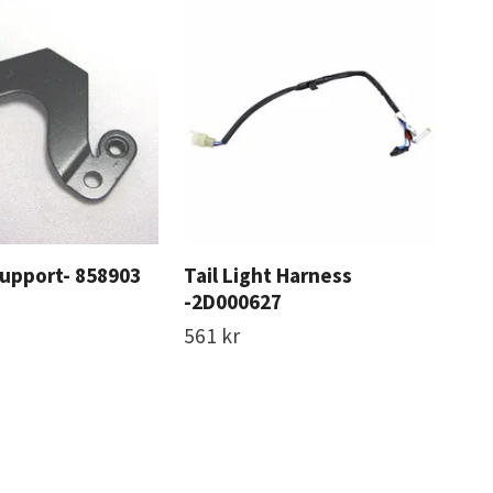
 support- 858903
Tail Light Harness
Alu
-2D000627
-2
561 kr
16 