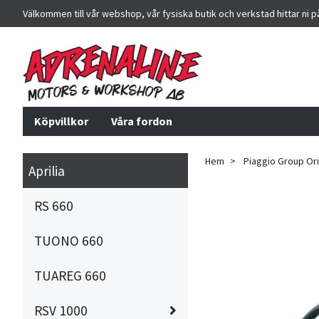
Välkommen till vår webshop, vår fysiska butik och verkstad hittar ni 
Köpvillkor
Våra fordon
Hem
Piaggio Group Orig
Aprilia
RS 660
TUONO 660
TUAREG 660
RSV 1000