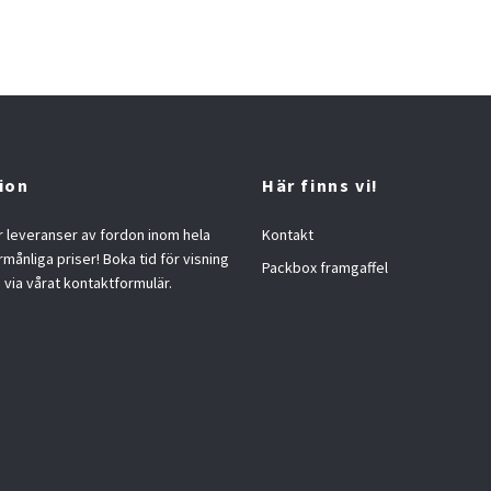
ion
Här finns vi!
 leveranser av fordon inom hela
Kontakt
örmånliga priser! Boka tid för visning
Packbox framgaffel
s via vårat kontaktformulär.