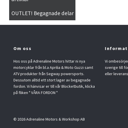
OUTLET! Begagnade delar
Om oss
Informat
Hos oss på Adrenaline Motors hittar ni nya
Vi ombesörjer
motorcyklar från bl.a Aprilia & Moto Guzzi samt
sverige till f
ATV produkter från Segway powersports.
eller leveran
Dessutom alltid ett stort lager av begagnade
fordon. Vi hänvisar er till vår Blocketbutik, klicka
på fliken " VÅRA FORDON "
© 2026 Adrenaline Motors & Workshop AB