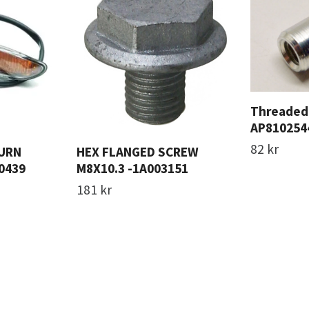
Threaded 
AP810254
82 kr
TURN
HEX FLANGED SCREW
0439
M8X10.3 -1A003151
181 kr