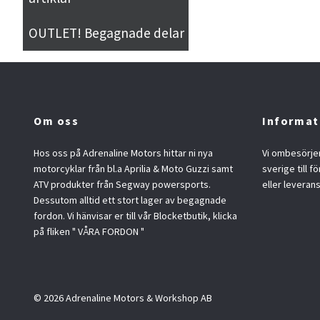
OUTLET! Begagnade delar
Om oss
Informat
Hos oss på Adrenaline Motors hittar ni nya
Vi ombesörjer
motorcyklar från bl.a Aprilia & Moto Guzzi samt
sverige till f
ATV produkter från Segway powersports.
eller leveran
Dessutom alltid ett stort lager av begagnade
fordon. Vi hänvisar er till vår Blocketbutik, klicka
på fliken " VÅRA FORDON "
© 2026 Adrenaline Motors & Workshop AB