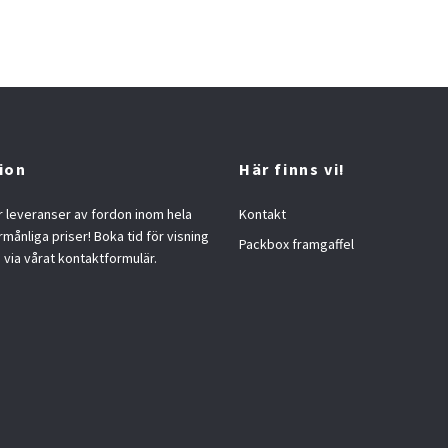
ion
Här finns vi!
 leveranser av fordon inom hela
Kontakt
örmånliga priser! Boka tid för visning
Packbox framgaffel
s via vårat kontaktformulär.