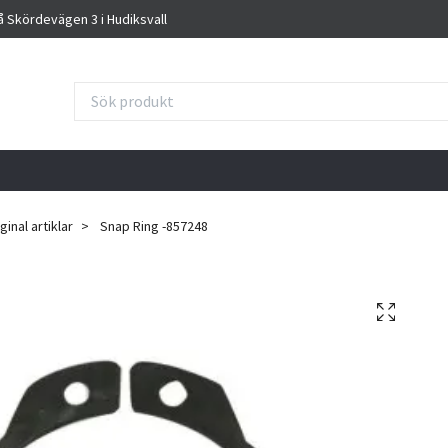
på Skördevägen 3 i Hudiksvall
inal artiklar
Snap Ring -857248