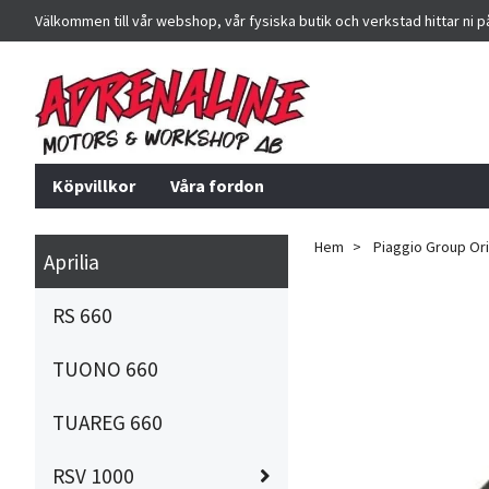
Välkommen till vår webshop, vår fysiska butik och verkstad hittar ni 
Köpvillkor
Våra fordon
Hem
Piaggio Group Orig
Aprilia
RS 660
TUONO 660
TUAREG 660
RSV 1000