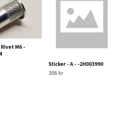
Rivet M6 -
4
Sticker - A - -2H003990
Sti
-2
306 kr
193