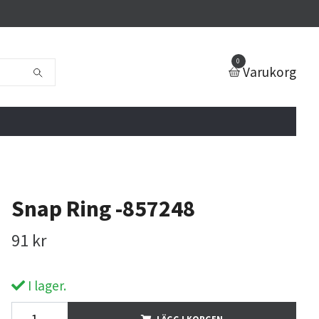
0
Varukorg
Snap Ring -857248
91 kr
I lager.
LÄGG I KORGEN