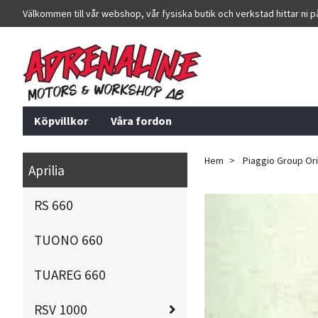
Välkommen till vår webshop, vår fysiska butik och verkstad hittar ni 
Köpvillkor
Våra fordon
Hem
Piaggio Group Orig
Aprilia
RS 660
TUONO 660
TUAREG 660
RSV 1000