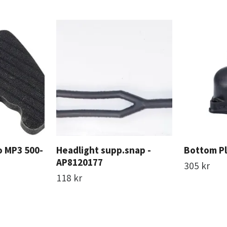
io MP3 500-
Headlight supp.snap -
Bottom Pl
AP8120177
305 kr
118 kr