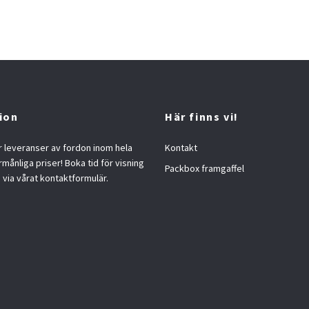
ion
Här finns vi!
 leveranser av fordon inom hela
Kontakt
örmånliga priser! Boka tid för visning
Packbox framgaffel
s via vårat kontaktformulär.