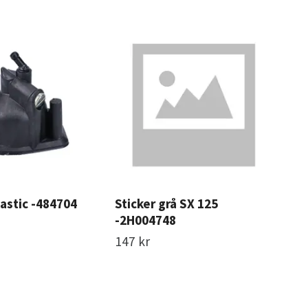
astic -484704
Sticker grå SX 125
Cla
-2H004748
130
147 kr