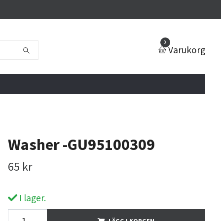
0
Varukorg
Washer -GU95100309
65 kr
I lager.
LÄGG I KORGEN