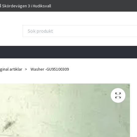
på Skördevägen 3 i Hudiksvall
inal artiklar
Washer -GU95100309