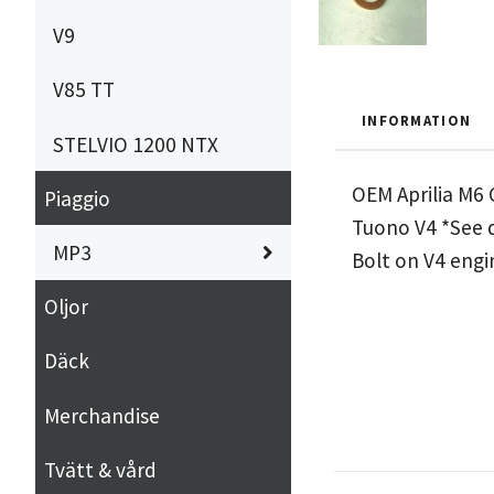
V9
V85 TT
INFORMATION
STELVIO 1200 NTX
OEM Aprilia M6 
Piaggio
Tuono V4 *See d
MP3
Bolt on V4 engi
Oljor
Däck
Merchandise
Tvätt & vård