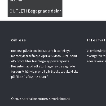
OUTLET! Begagnade delar
Om oss
Informat
Hos oss på Adrenaline Motors hittar ni nya
Vi ombesörjer
motorcyklar från bl.a Aprilia & Moto Guzzi samt
sverige till f
ATV produkter från Segway powersports.
eller leveran
Dessutom alltid ett stort lager av begagnade
fordon. Vi hänvisar er till vår Blocketbutik, klicka
på fliken " VÅRA FORDON "
© 2026 Adrenaline Motors & Workshop AB