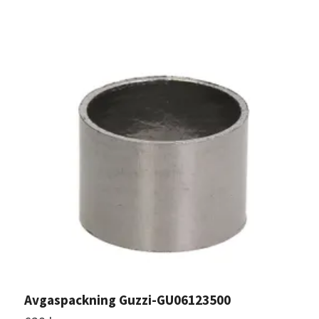
Avgaspackning Guzzi-GU06123500
P