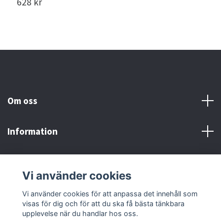
628 kr
4
Om oss
Information
Här finns vi!
Vi använder cookies
Sociala medier
Vi använder cookies för att anpassa det innehåll som
visas för dig och för att du ska få bästa tänkbara
upplevelse när du handlar hos oss.