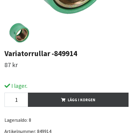
Variatorrullar -849914
87 kr
I lager.
LÄGG I KORGEN
Lagersaldo:
8
Artikelnummer:
849914